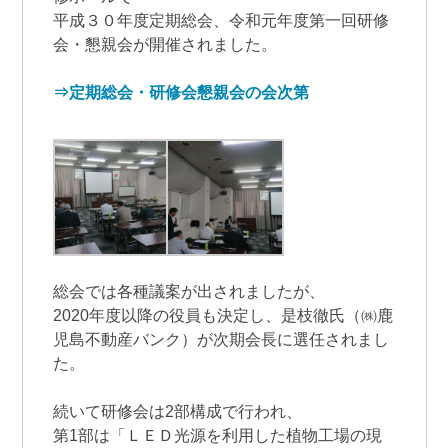
平成３０年度定期総会、令和元年度第一回研修
会・懇親会が開催されました。
⇒定期総会・研修会懇親会の会次第
総会では各種議案が出されましたが、
2020年度以降の役員も決定し、是枝徹氏（㈱鹿
児島不動産バンク）が次期会長に選任されまし
た。
続いて研修会は2部構成で行われ、
第1部は「ＬＥＤ光源を利用した植物工場の現