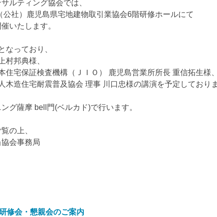
ンサルティング協会では、
に（公社）鹿児島県宅地建物取引業協会6階研修ホールにて
開催いたします。
となっており、
上村邦典様、
本住宅保証検査機構（ＪＩＯ） 鹿児島営業所所長 重信拓生様
人木造住宅耐震普及協会 理事 川口忠様の講演を予定しており
グ薩摩 bell門(ベルカド)で行います。
ご覧の上、
当協会事務局
。
回研修会・懇親会のご案内