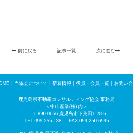
前に戻る
記事一覧
次に進む
OME
｜
当協会について
｜
新着情報
｜
役員・会員一覧
｜
お問い合
鹿児島県不動産コンサルティング協会 事務局
＜中山産業(株) 内＞
〒890-0056 鹿児島市下荒田1-28-6
TEL:099-255-1381 FAX:099-250-6595