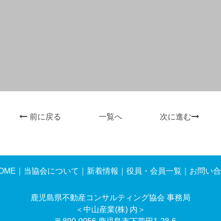
前に戻る
一覧へ
次に進む
OME
｜
当協会について
｜
新着情報
｜
役員・会員一覧
｜
お問い合
鹿児島県不動産コンサルティング協会 事務局
＜中山産業(株) 内＞