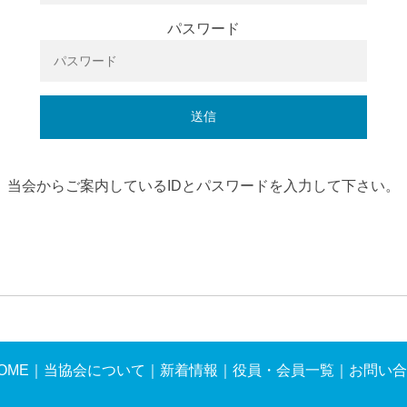
パスワード
送信
当会からご案内しているIDとパスワードを入力して下さい。
OME
｜
当協会について
｜
新着情報
｜
役員・会員一覧
｜
お問い合